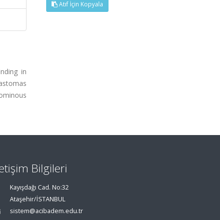
Atıf İçin Kopyala
nding in
lastomas
 ominous
letişim Bilgileri
Kayışdağı Cad. No:32
Ataşehir/İSTANBUL
sistem@acibadem.edu.tr