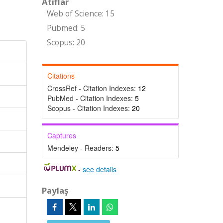
Atıflar
Web of Science: 15
Pubmed: 5
Scopus: 20
Citations
CrossRef - Citation Indexes:
12
PubMed - Citation Indexes:
5
Scopus - Citation Indexes:
20
Captures
Mendeley - Readers:
5
-
see details
Paylaş