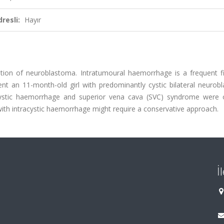
resli:
Hayır
ation of neuroblastoma. Intratumoural haemorrhage is a frequent fi
nt an 11-month-old girl with predominantly cystic bilateral neurob
acystic haemorrhage and superior vena cava (SVC) syndrome were
with intracystic haemorrhage might require a conservative approach.
İ