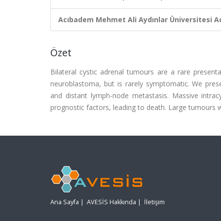
Acıbadem Mehmet Ali Aydınlar Üniversitesi Ad
Özet
Bilateral cystic adrenal tumours are a rare present
neuroblastoma, but is rarely symptomatic. We prese
and distant lymph-node metastasis. Massive intr
prognostic factors, leading to death. Large tumours 
Ana Sayfa
|
AVESİS Hakkında
|
İletişim