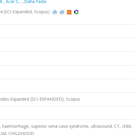
B.
,
Acar S.
,
...Daha Fazla
04 (SCI-Expanded, Scopus)
 Index Expanded (SCI-EXPANDED), Scopus
, haemorrhage, superior vena cava syndrome, ultrasound, CT, child,
EUM, CHILDHOOD