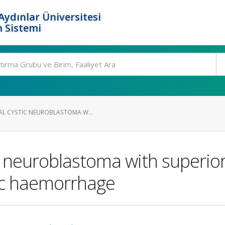
ydınlar Üniversitesi
 Sistemi
AL CYSTIC NEUROBLASTOMA W...
tic neuroblastoma with superi
ic haemorrhage