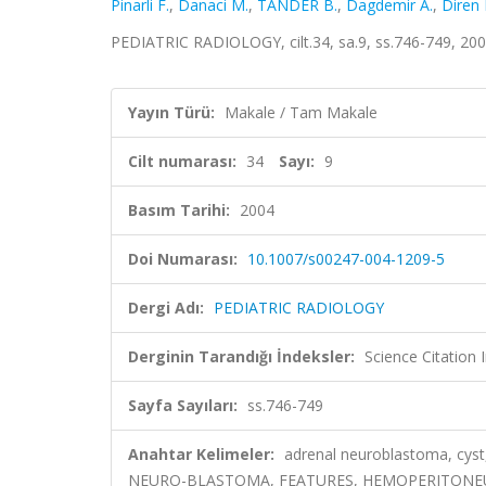
Pinarli F.
,
Danaci M.
,
TANDER B.
,
Dagdemir A.
,
Diren 
PEDIATRIC RADIOLOGY, cilt.34, sa.9, ss.746-749, 20
Yayın Türü:
Makale / Tam Makale
Cilt numarası:
34
Sayı:
9
Basım Tarihi:
2004
Doi Numarası:
10.1007/s00247-004-1209-5
Dergi Adı:
PEDIATRIC RADIOLOGY
Derginin Tarandığı İndeksler:
Science Citation
Sayfa Sayıları:
ss.746-749
Anahtar Kelimeler:
adrenal neuroblastoma, cyst
NEURO-BLASTOMA, FEATURES, HEMOPERITON