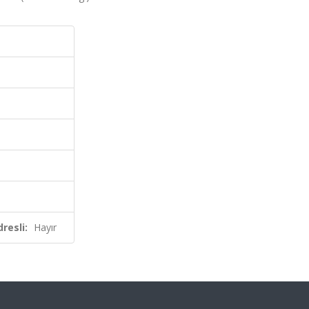
resli:
Hayır