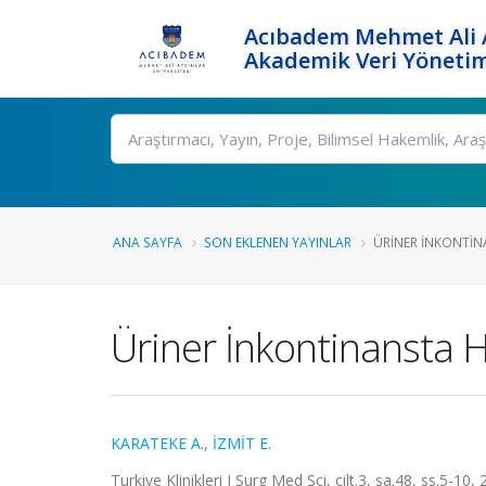
Acıbadem Mehmet Ali A
Akademik Veri Yönetim
Ara
ANA SAYFA
SON EKLENEN YAYINLAR
ÜRINER İNKONTIN
Üriner İnkontinansta H
KARATEKE A.
,
İZMİT E.
Turkiye Klinikleri J Surg Med Sci, cilt.3, sa.48, ss.5-10