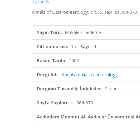
Tözün N.
Annals of Gastroenterology, cilt.15, sa.4, ss.364-370
Yayın Türü:
Makale / Derleme
Cilt numarası:
15
Sayı:
4
Basım Tarihi:
2002
Dergi Adı:
Annals of Gastroenterology
Derginin Tarandığı İndeksler:
Scopus
Sayfa Sayıları:
ss.364-370
Acıbadem Mehmet Ali Aydınlar Üniversitesi Ad