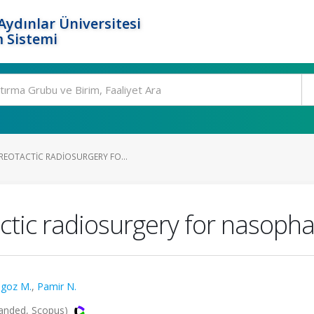
ydınlar Üniversitesi
 Sistemi
REOTACTIC RADIOSURGERY FO...
tic radiosurgery for nasoph
goz M.
,
Pamir N.
panded, Scopus)