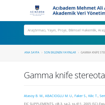
Acıbadem Mehmet Ali A
Akademik Veri Yönetim
Ara
ANA SAYFA
SON EKLENEN YAYINLAR
GAMMA KNIFE STE
Gamma knife stereotac
Atasoy B. M.
,
ABACIOGLU M. U.
,
Faker S.
,
Kilic T.
,
Sen
EJC SUPPLEMENTS, cilt.3, sa.2, ss.411, 2005 (SCI-Ex