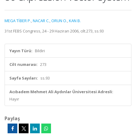
MEGA TİBER P.
,
NACAR C.
,
ORUN O.
,
KAN B.
31st FEBS Congress, 24 - 29 Haziran 2006, cilt.273, ss.93
Yayın Türü:
Bildiri
Cilt numarası:
273
Sayfa Sayıları:
ss.93
Acıbadem Mehmet Ali Aydınlar Üniversitesi Adresli:
Hayır
Paylaş