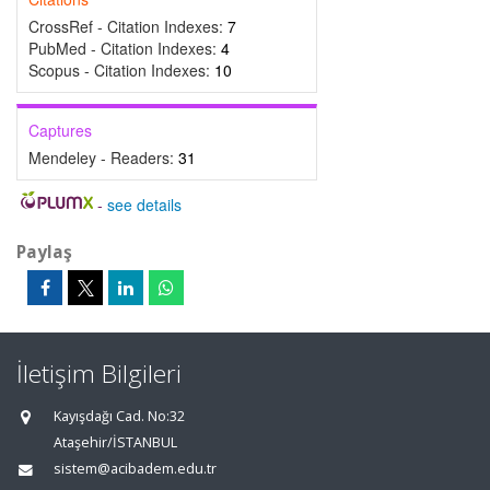
CrossRef - Citation Indexes:
7
PubMed - Citation Indexes:
4
Scopus - Citation Indexes:
10
Captures
Mendeley - Readers:
31
-
see details
Paylaş
İletişim Bilgileri
Kayışdağı Cad. No:32
Ataşehir/İSTANBUL
sistem@acibadem.edu.tr