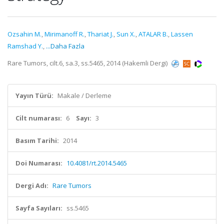
Ozsahin M.
,
Mirimanoff R.
,
Thariat J.
,
Sun X.
,
ATALAR B.
,
Lassen
Ramshad Y.
,
...Daha Fazla
Rare Tumors, cilt.6, sa.3, ss.5465, 2014 (Hakemli Dergi)
Yayın Türü:
Makale / Derleme
Cilt numarası:
6
Sayı:
3
Basım Tarihi:
2014
Doi Numarası:
10.4081/rt.2014.5465
Dergi Adı:
Rare Tumors
Sayfa Sayıları:
ss.5465