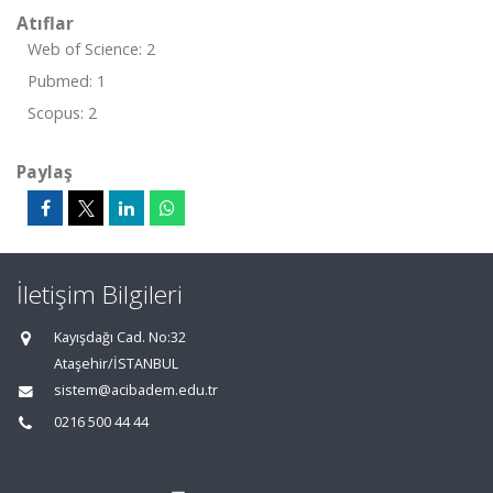
Atıflar
Web of Science: 2
Pubmed: 1
Scopus: 2
Paylaş
İletişim Bilgileri
Kayışdağı Cad. No:32
Ataşehir/İSTANBUL
sistem@acibadem.edu.tr
0216 500 44 44