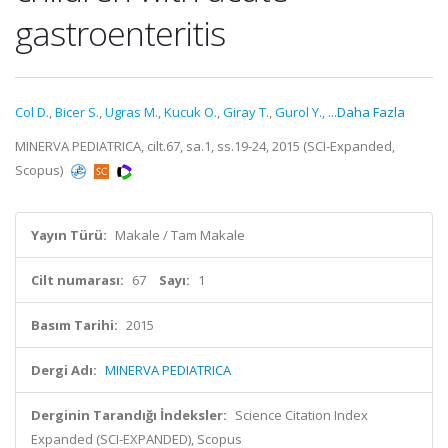
gastroenteritis
Col D.
,
Bicer S.
,
Ugras M.
,
Kucuk O.
,
Giray T.
,
Gurol Y.
,
...Daha Fazla
MINERVA PEDIATRICA, cilt.67, sa.1, ss.19-24, 2015 (SCI-Expanded,
Scopus)
Yayın Türü:
Makale / Tam Makale
Cilt numarası:
67
Sayı:
1
Basım Tarihi:
2015
Dergi Adı:
MINERVA PEDIATRICA
Derginin Tarandığı İndeksler:
Science Citation Index
Expanded (SCI-EXPANDED), Scopus