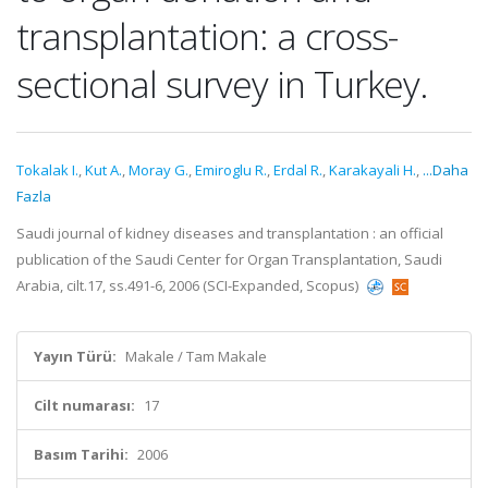
transplantation: a cross-
sectional survey in Turkey.
Tokalak I.
,
Kut A.
,
Moray G.
,
Emiroglu R.
,
Erdal R.
,
Karakayali H.
,
...Daha
Fazla
Saudi journal of kidney diseases and transplantation : an official
publication of the Saudi Center for Organ Transplantation, Saudi
Arabia, cilt.17, ss.491-6, 2006 (SCI-Expanded, Scopus)
Yayın Türü:
Makale / Tam Makale
Cilt numarası:
17
Basım Tarihi:
2006