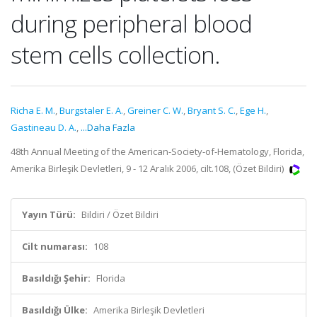
during peripheral blood
stem cells collection.
Richa E. M.
,
Burgstaler E. A.
,
Greiner C. W.
,
Bryant S. C.
,
Ege H.
,
Gastineau D. A.
,
...Daha Fazla
48th Annual Meeting of the American-Society-of-Hematology, Florida,
Amerika Birleşik Devletleri, 9 - 12 Aralık 2006, cilt.108, (Özet Bildiri)
Yayın Türü:
Bildiri / Özet Bildiri
Cilt numarası:
108
Basıldığı Şehir:
Florida
Basıldığı Ülke:
Amerika Birleşik Devletleri