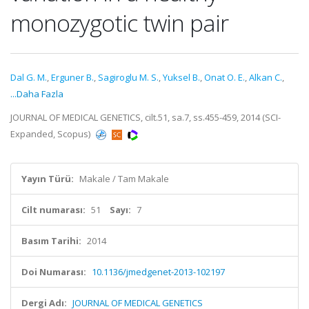
monozygotic twin pair
Dal G. M.
,
Erguner B.
,
Sagiroglu M. S.
,
Yuksel B.
,
Onat O. E.
,
Alkan C.
,
...Daha Fazla
JOURNAL OF MEDICAL GENETICS, cilt.51, sa.7, ss.455-459, 2014 (SCI-
Expanded, Scopus)
Yayın Türü:
Makale / Tam Makale
Cilt numarası:
51
Sayı:
7
Basım Tarihi:
2014
Doi Numarası:
10.1136/jmedgenet-2013-102197
Dergi Adı:
JOURNAL OF MEDICAL GENETICS