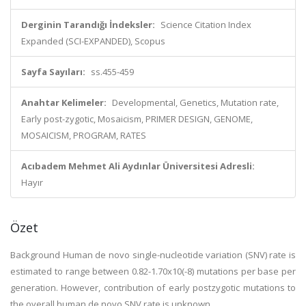
Derginin Tarandığı İndeksler:
Science Citation Index
Expanded (SCI-EXPANDED), Scopus
Sayfa Sayıları:
ss.455-459
Anahtar Kelimeler:
Developmental, Genetics, Mutation rate,
Early post-zygotic, Mosaicism, PRIMER DESIGN, GENOME,
MOSAICISM, PROGRAM, RATES
Acıbadem Mehmet Ali Aydınlar Üniversitesi Adresli:
Hayır
Özet
Background Human de novo single-nucleotide variation (SNV) rate is
estimated to range between 0.82-1.70x10(-8) mutations per base per
generation. However, contribution of early postzygotic mutations to
the overall human de novo SNV rate is unknown.