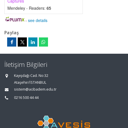
Captures
Mendeley - Readers:
65
-
see details
Paylaş
İletişim Bilgileri
Kayışdağı Cad. No:32
Ataşehir/İSTANBUL
sistem@acibadem.edu.tr
0216 500 44 44