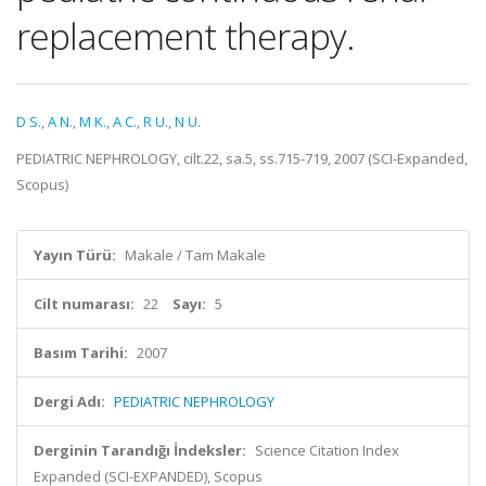
replacement therapy.
D S.
,
A N.
,
M K.
,
A C.
,
R U.
,
N U.
PEDIATRIC NEPHROLOGY, cilt.22, sa.5, ss.715-719, 2007 (SCI-Expanded,
Scopus)
Yayın Türü:
Makale / Tam Makale
Cilt numarası:
22
Sayı:
5
Basım Tarihi:
2007
Dergi Adı:
PEDIATRIC NEPHROLOGY
Derginin Tarandığı İndeksler:
Science Citation Index
Expanded (SCI-EXPANDED), Scopus