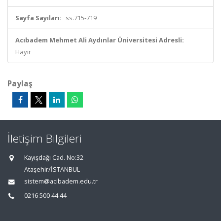
Sayfa Sayıları:
ss.715-719
Acıbadem Mehmet Ali Aydınlar Üniversitesi Adresli:
Hayır
Paylaş
İletişim Bilgileri
Kayışdağı Cad. No:32
Ataşehir/İSTANBUL
sistem@acibadem.edu.tr
0216 500 44 44