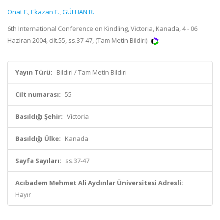
Onat F.
,
Ekazan E.
,
GÜLHAN R.
6th International Conference on Kindling, Victoria, Kanada, 4 - 06
Haziran 2004, cilt.55, ss.37-47, (Tam Metin Bildiri)
Yayın Türü:
Bildiri / Tam Metin Bildiri
Cilt numarası:
55
Basıldığı Şehir:
Victoria
Basıldığı Ülke:
Kanada
Sayfa Sayıları:
ss.37-47
Acıbadem Mehmet Ali Aydınlar Üniversitesi Adresli:
Hayır