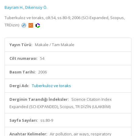
Bayram H.
,
Dikensoy Ö.
Tuberkuloz ve toraks, cilt.54, ss.80-9, 2006 (SCI-Expanded, Scopus,
TRDizin)
Yayın Türü:
Makale / Tam Makale
Cilt numarası:
54
Basım Tarihi:
2006
Dergi Adı:
Tuberkuloz ve toraks
Derginin Tarandığı İndeksler:
Science Citation Index
Expanded (SCI-EXPANDED), Scopus, TR DİZİN (ULAKBİM)
Sayfa Sayıları:
ss.80-9
Anahtar Kelimeler:
Air pollution, air ways, respiratory