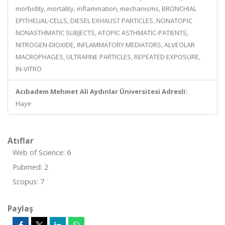
morbidity, mortality, inflammation, mechanisms, BRONCHIAL
EPITHELIAL-CELLS, DIESEL EXHAUST PARTICLES, NONATOPIC
NONASTHMATIC SUBJECTS, ATOPIC ASTHMATIC-PATIENTS,
NITROGEN-DIOXIDE, INFLAMMATORY MEDIATORS, ALVEOLAR
MACROPHAGES, ULTRAFINE PARTICLES, REPEATED EXPOSURE,
IN-VITRO
Acıbadem Mehmet Ali Aydınlar Üniversitesi Adresli:
Hayır
Atıflar
Web of Science: 6
Pubmed: 2
Scopus: 7
Paylaş