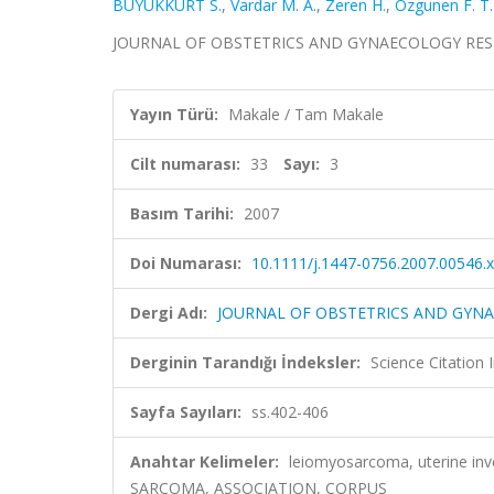
BÜYÜKKURT S.
,
Vardar M. A.
,
Zeren H.
,
Ozgunen F. T.
JOURNAL OF OBSTETRICS AND GYNAECOLOGY RESEARCH,
Yayın Türü:
Makale / Tam Makale
Cilt numarası:
33
Sayı:
3
Basım Tarihi:
2007
Doi Numarası:
10.1111/j.1447-0756.2007.00546.x
Dergi Adı:
JOURNAL OF OBSTETRICS AND GYN
Derginin Tarandığı İndeksler:
Science Citation
Sayfa Sayıları:
ss.402-406
Anahtar Kelimeler:
leiomyosarcoma, uterine 
SARCOMA, ASSOCIATION, CORPUS