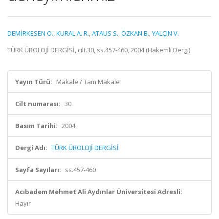
DEMİRKESEN O.
,
KURAL A. R.
,
ATAUS S.
,
ÖZKAN B.
,
YALÇIN V.
TÜRK ÜROLOJİ DERGİSİ, cilt.30, ss.457-460, 2004 (Hakemli Dergi)
Yayın Türü:
Makale / Tam Makale
Cilt numarası:
30
Basım Tarihi:
2004
Dergi Adı:
TÜRK ÜROLOJİ DERGİSİ
Sayfa Sayıları:
ss.457-460
Acıbadem Mehmet Ali Aydınlar Üniversitesi Adresli:
Hayır