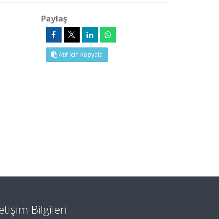
Paylaş
Atıf İçin Kopyala
letişim Bilgileri