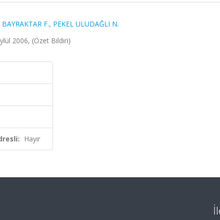
,
BAYRAKTAR F.
,
PEKEL ULUDAĞLI N.
lül 2006, (Özet Bildiri)
resli:
Hayır
İ