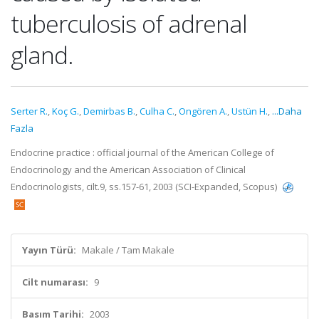
tuberculosis of adrenal
gland.
Serter R.
,
Koç G.
,
Demirbas B.
,
Culha C.
,
Ongören A.
,
Ustün H.
,
...Daha
Fazla
Endocrine practice : official journal of the American College of
Endocrinology and the American Association of Clinical
Endocrinologists, cilt.9, ss.157-61, 2003 (SCI-Expanded, Scopus)
Yayın Türü:
Makale / Tam Makale
Cilt numarası:
9
Basım Tarihi:
2003