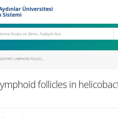
ydınlar Üniversitesi
 Sistemi
GASTRIC LYMPHOID FOLLICL...
 lymphoid follicles in helicoba