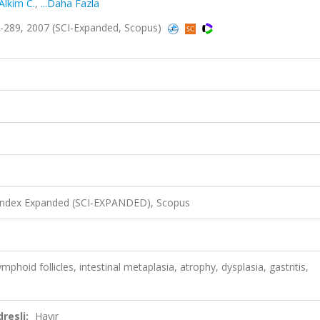
Alkim C.
,
...Daha Fazla
289, 2007 (SCI-Expanded, Scopus)
 Index Expanded (SCI-EXPANDED), Scopus
ymphoid follicles, intestinal metaplasia, atrophy, dysplasia, gastritis,
resli:
Hayır