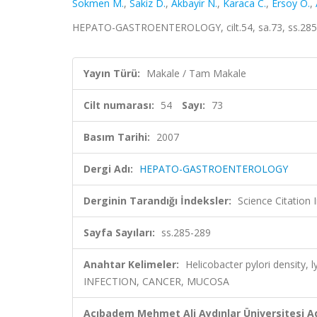
Sokmen M.
,
Sakiz D.
,
Akbayir N.
,
Karaca C.
,
Ersoy Ö.
,
HEPATO-GASTROENTEROLOGY, cilt.54, sa.73, ss.285-
Yayın Türü:
Makale / Tam Makale
Cilt numarası:
54
Sayı:
73
Basım Tarihi:
2007
Dergi Adı:
HEPATO-GASTROENTEROLOGY
Derginin Tarandığı İndeksler:
Science Citation
Sayfa Sayıları:
ss.285-289
Anahtar Kelimeler:
Helicobacter pylori density, l
INFECTION, CANCER, MUCOSA
Acıbadem Mehmet Ali Aydınlar Üniversitesi Ad