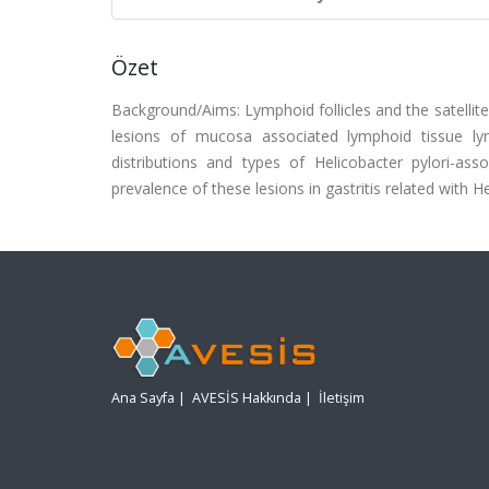
Özet
Background/Aims: Lymphoid follicles and the satellite
lesions of mucosa associated lymphoid tissue lym
distributions and types of Helicobacter pylori-as
prevalence of these lesions in gastritis related with H
Ana Sayfa
|
AVESİS Hakkında
|
İletişim