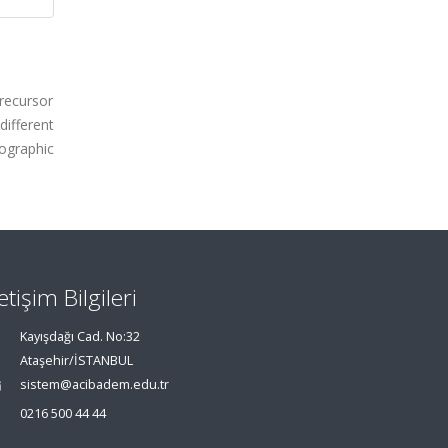
precursor
ifferent
ographic
letişim Bilgileri
Kayışdağı Cad. No:32
Ataşehir/İSTANBUL
sistem@acibadem.edu.tr
0216 500 44 44