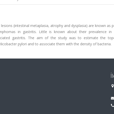
 lesions (intestinal metaplasia, atrophy and dysplasia) are known as 
phomas in gastritis. Little is known about their prevalence in d
sociated gastritis. The aim of the study was to estimate the top
elicobacter pylori and to associate them with the density of bacteria.
İ