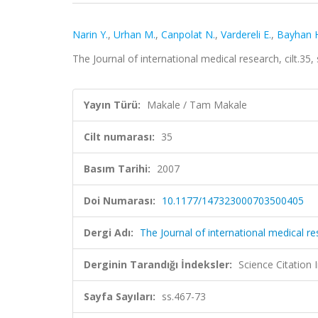
Narin Y.
,
Urhan M.
,
Canpolat N.
,
Vardereli E.
,
Bayhan 
The Journal of international medical research, cilt.3
Yayın Türü:
Makale / Tam Makale
Cilt numarası:
35
Basım Tarihi:
2007
Doi Numarası:
10.1177/147323000703500405
Dergi Adı:
The Journal of international medical r
Derginin Tarandığı İndeksler:
Science Citation
Sayfa Sayıları:
ss.467-73