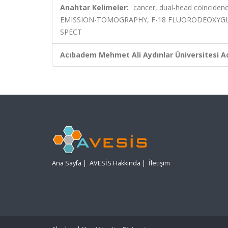
Anahtar Kelimeler:
cancer, dual-head coincide
EMISSION-TOMOGRAPHY, F-18 FLUORODEOXYGL
SPECT
Acıbadem Mehmet Ali Aydınlar Üniversitesi Ad
Ana Sayfa
|
AVESİS Hakkında
|
İletişim