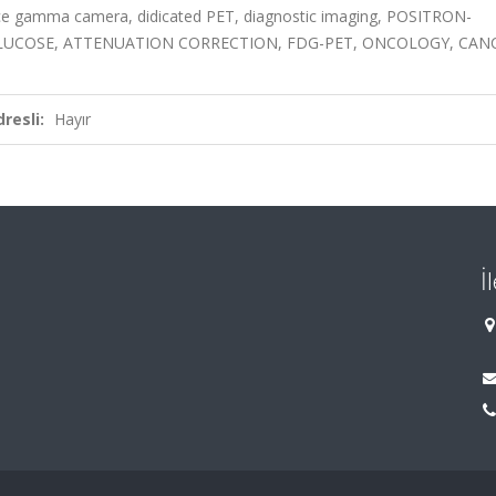
nce gamma camera, didicated PET, diagnostic imaging, POSITRON-
UCOSE, ATTENUATION CORRECTION, FDG-PET, ONCOLOGY, CANC
resli:
Hayır
İ