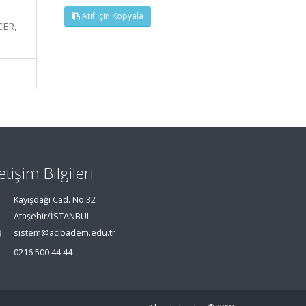
Atıf İçin Kopyala
ER,
letişim Bilgileri
Kayışdağı Cad. No:32
Ataşehir/İSTANBUL
sistem@acibadem.edu.tr
0216 500 44 44