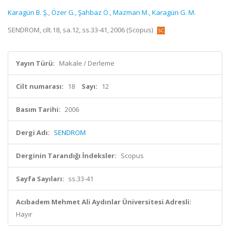
Karagün B. Ş.
,
Özer G.
,
Şahbaz Ö.
,
Mazman M.
,
Karagün G. M.
SENDROM, cilt.18, sa.12, ss.33-41, 2006 (Scopus)
Yayın Türü:
Makale / Derleme
Cilt numarası:
18
Sayı:
12
Basım Tarihi:
2006
Dergi Adı:
SENDROM
Derginin Tarandığı İndeksler:
Scopus
Sayfa Sayıları:
ss.33-41
Acıbadem Mehmet Ali Aydınlar Üniversitesi Adresli:
Hayır