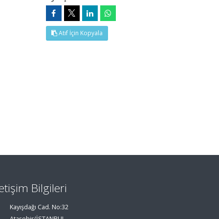
Atıf İçin Kopyala
letişim Bilgileri
Kayışdağı Cad. No:32
Ataşehir/İSTANBUL