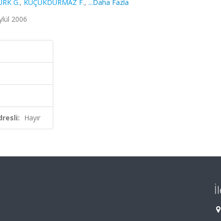
RK G.
,
KÜÇÜKDURMAZ F.
,
...Daha Fazla
ylül 2006
resli:
Hayır
İ