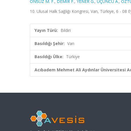
ÖNSÜZ M. F.
,
DEMİR F.
,
YENER G.
,
ÜÇÜNCÜ A.
,
ÖZTÜ
10. Ulusal Halk Sağlığı Kongresi, Van, Türkiye, 6 - 08 E
Yayın Türü:
Bildiri
Basıldığı Şehir:
Van
Basıldığı Ülke:
Türkiye
Acıbadem Mehmet Ali Aydınlar Üniversitesi Ad