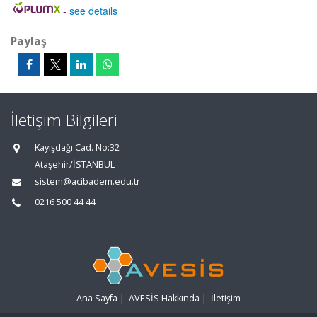
-
see details
Paylaş
İletişim Bilgileri
Kayışdağı Cad. No:32
Ataşehir/İSTANBUL
sistem@acibadem.edu.tr
0216 500 44 44
Ana Sayfa
|
AVESİS Hakkında
|
İletişim