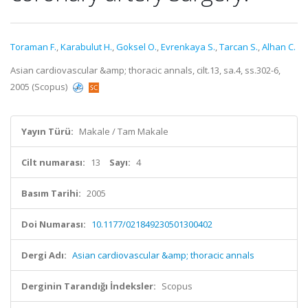
Toraman F.
,
Karabulut H.
,
Goksel O.
,
Evrenkaya S.
,
Tarcan S.
,
Alhan C.
Asian cardiovascular &amp; thoracic annals, cilt.13, sa.4, ss.302-6,
2005 (Scopus)
Yayın Türü:
Makale / Tam Makale
Cilt numarası:
13
Sayı:
4
Basım Tarihi:
2005
Doi Numarası:
10.1177/021849230501300402
Dergi Adı:
Asian cardiovascular &amp; thoracic annals
Derginin Tarandığı İndeksler:
Scopus