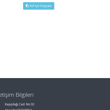
Atıf İçin Kopyala
letişim Bilgileri
Kayışdağı Cad. No:32