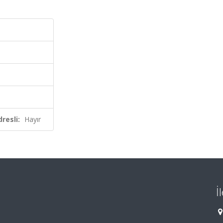
resli:
Hayır
İ