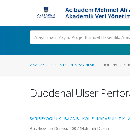
Acıbadem Mehmet Ali A
Akademik Veri Yönetim
Ara
ANA SAYFA
SON EKLENEN YAYINLAR
DUODENAL ÜLSER
Duodenal Ülser Perfo
SARIBEYOĞLU K.
,
BACA B.
,
KOL E.
,
KARABULUT K.
,
Bakırköy Tıp Dergisi, 2007 (Hakemli Dergi)