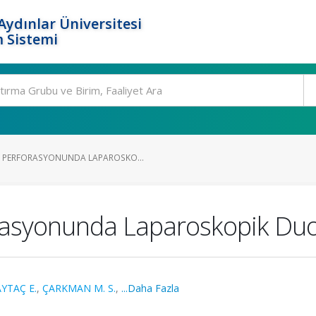
ydınlar Üniversitesi
 Sistemi
 PERFORASYONUNDA LAPAROSKO...
rasyonunda Laparoskopik Du
AYTAÇ E.
,
ÇARKMAN M. S.
,
...Daha Fazla