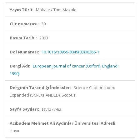
Yayın Türü:
Makale / Tam Makale
Cilt numarası:
39
Basım Tarihi:
2003
Doi Numarası:
10.1016/s0959-8049(03)00266-1
Dergi Adı:
European journal of cancer (Oxford, England :
1990)
Derginin Tarandığı İndeksler:
Science Citation Index
Expanded (SCI-EXPANDED), Scopus
Sayfa Sayıları:
ss.1277-83
Acıbadem Mehmet Ali Aydınlar Üniversitesi Adresli:
Hayır