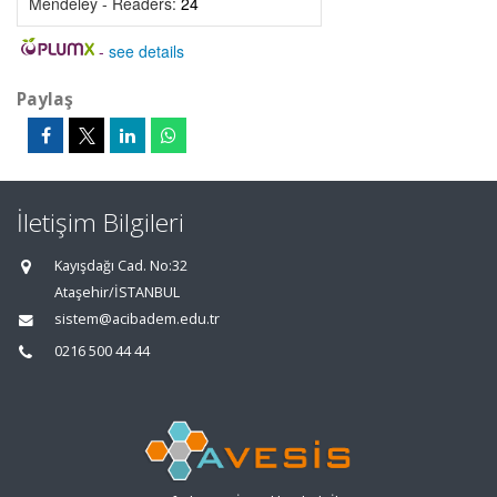
Mendeley - Readers:
24
-
see details
Paylaş
İletişim Bilgileri
Kayışdağı Cad. No:32
Ataşehir/İSTANBUL
sistem@acibadem.edu.tr
0216 500 44 44