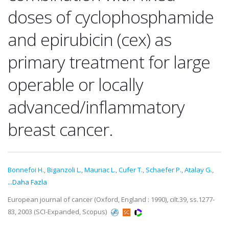
doses of cyclophosphamide
and epirubicin (cex) as
primary treatment for large
operable or locally
advanced/inflammatory
breast cancer.
Bonnefoi H.
,
Biganzoli L.
,
Mauriac L.
,
Cufer T.
,
Schaefer P.
,
Atalay G.
,
...Daha Fazla
European journal of cancer (Oxford, England : 1990), cilt.39, ss.1277-
83, 2003 (SCI-Expanded, Scopus)