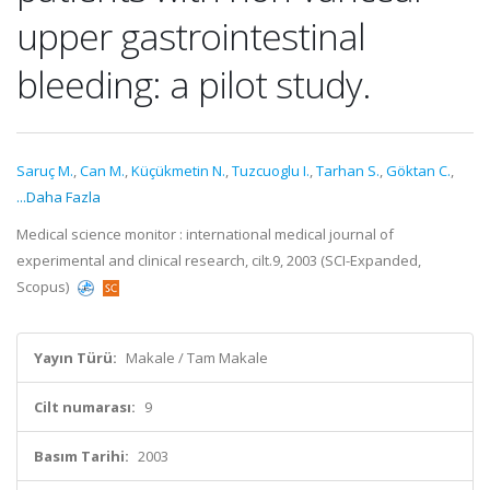
upper gastrointestinal
bleeding: a pilot study.
Saruç M.
,
Can M.
,
Küçükmetin N.
,
Tuzcuoglu I.
,
Tarhan S.
,
Göktan C.
,
...Daha Fazla
Medical science monitor : international medical journal of
experimental and clinical research, cilt.9, 2003 (SCI-Expanded,
Scopus)
Yayın Türü:
Makale / Tam Makale
Cilt numarası:
9
Basım Tarihi:
2003