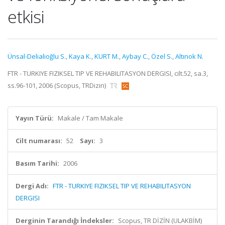
etkisi
Ünsal-Delialioğlu S.
,
Kaya K.
,
KURT M.
,
Aybay C.
,
Özel S.
,
Altınok N.
FTR - TURKIYE FIZIKSEL TIP VE REHABILITASYON DERGISI, cilt.52, sa.3,
ss.96-101, 2006 (Scopus, TRDizin)
Yayın Türü:
Makale / Tam Makale
Cilt numarası:
52
Sayı:
3
Basım Tarihi:
2006
Dergi Adı:
FTR - TURKIYE FIZIKSEL TIP VE REHABILITASYON
DERGISI
Derginin Tarandığı İndeksler:
Scopus, TR DİZİN (ULAKBİM)