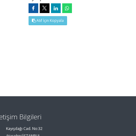
Atıf İçin Kopyala
letişim Bilgileri
Kayışdağı Cad. No:32
Ataşehir/İSTANBUL