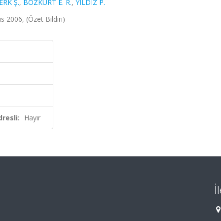
RK Ş.
,
BOZKURT E. R.
,
YILDIZ P.
s 2006, (Özet Bildiri)
resli:
Hayır
İ