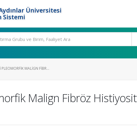
ydınlar Üniversitesi
 Sistemi
I PLEOMORFIK MALIGN FIBR...
morfik Malign Fibröz Histiyosi