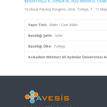
BEHZATOĞLU K.
,
ÖZNUR M.
,
HUQ ERDEM G.
,
CANBE
16.Ulusal Patoloji Kongresi, İzmir, Türkiye, 7 - 11 Mayı
Yayın Türü:
Bildiri / Özet Bildiri
Basıldığı Şehir:
İzmir
Basıldığı Ülke:
Türkiye
Acıbadem Mehmet Ali Aydınlar Üniversitesi Ad