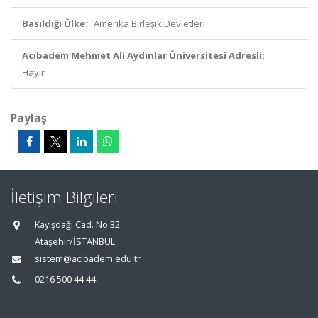
Basıldığı Ülke:
Amerika Birleşik Devletleri
Acıbadem Mehmet Ali Aydınlar Üniversitesi Adresli:
Hayır
Paylaş
İletişim Bilgileri
Kayışdağı Cad. No:32
Ataşehir/İSTANBUL
sistem@acibadem.edu.tr
0216 500 44 44