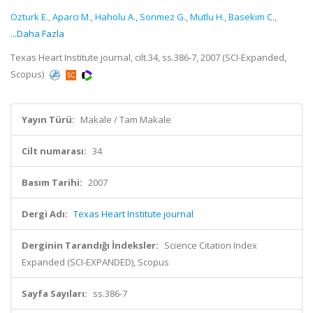
Ozturk E.
,
Aparci M.
,
Haholu A.
,
Sonmez G.
,
Mutlu H.
,
Basekim C.
,
...Daha Fazla
Texas Heart Institute journal, cilt.34, ss.386-7, 2007 (SCI-Expanded,
Scopus)
Yayın Türü:
Makale / Tam Makale
Cilt numarası:
34
Basım Tarihi:
2007
Dergi Adı:
Texas Heart Institute journal
Derginin Tarandığı İndeksler:
Science Citation Index
Expanded (SCI-EXPANDED), Scopus
Sayfa Sayıları:
ss.386-7