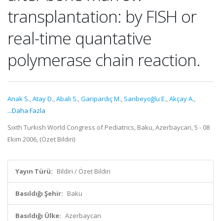
transplantation: by FISH or
real-time quantative
polymerase chain reaction.
Anak S.
,
Atay D.
,
Abalı S.
,
Garipardıç M.
,
Sarıbeyoğlu E.
,
Akçay A.
,
...Daha Fazla
Sixth Turkish World Congress of Pediatrics, Baku, Azerbaycan, 5 - 08
Ekim 2006, (Özet Bildiri)
Yayın Türü:
Bildiri / Özet Bildiri
Basıldığı Şehir:
Baku
Basıldığı Ülke:
Azerbaycan