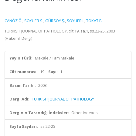
CANÖZ Ö.
,
SOYUER S.
,
GÜRSOY Ş.
,
SOYUER I.
,
TOKAT F.
TURKISH JOURNAL OF PATHOLOGY, cilt.19, sa.1, ss.22-25, 2003
(Hakemli Dergi)
Yayın Türü:
Makale / Tam Makale
Cilt numarası:
19
Sayı:
1
Basım Tarihi:
2003
Dergi Adı:
TURKISH JOURNAL OF PATHOLOGY
Derginin Tarandığı İndeksler:
Other Indexes
Sayfa Sayıları:
ss.22-25