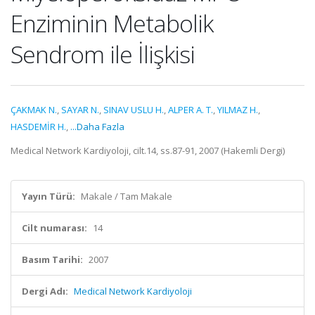
Enziminin Metabolik
Sendrom ile İlişkisi
ÇAKMAK N.
,
SAYAR N.
,
SINAV USLU H.
,
ALPER A. T.
,
YILMAZ H.
,
HASDEMİR H.
,
...Daha Fazla
Medical Network Kardiyoloji, cilt.14, ss.87-91, 2007 (Hakemli Dergi)
Yayın Türü:
Makale / Tam Makale
Cilt numarası:
14
Basım Tarihi:
2007
Dergi Adı:
Medical Network Kardiyoloji