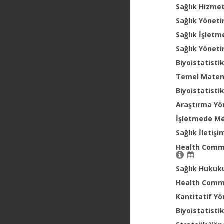
Sağlık Hizme
Sağlık Yöneti
Sağlık İşletm
Sağlık Yöneti
Biyoistatisti
Temel Mate
Biyoistatisti
Araştırma Yö
İşletmede Me
Sağlık İletişi
Health Commu
Sağlık Hukuk
Health Commu
Kantitatif Y
Biyoistatisti