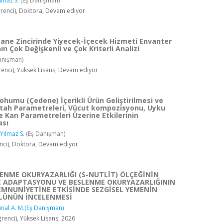
lmaz S.
(Eş Danışman)
renci), Doktora, Devam ediyor
ane Zincirinde Yiyecek-İçecek Hizmeti Envanter
ın Çok Değişkenli ve Çok Kriterli Analizi
anışman)
enci), Yüksek Lisans, Devam ediyor
ohumu (Çedene) İçerikli Ürün Geliştirilmesi ve
ştah Parametreleri, Vücut kompozisyonu, Uyku
ile Kan Parametreleri Üzerine Etkilerinin
sı
Yılmaz S.
(Eş Danışman)
nci), Doktora, Devam ediyor
LENME OKURYAZARLIĞI (S-NUTLİT) ÖLÇEĞİNİN
 ADAPTASYONU VE BESLENME OKURYAZARLIĞININ
MNUNİYETİNE ETKİSİNDE SEZGİSEL YEMENİN
LÜNÜN İNCELENMESİ
nal A. M.(Eş Danışman)
enci), Yüksek Lisans, 2026