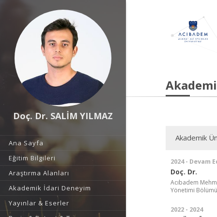
Akademi
Doç. Dr. SALİM YILMAZ
Akademik Ün
Ana Sayfa
Eğitim Bilgileri
2024 - Devam E
Doç. Dr.
Araştırma Alanları
Acıbadem Mehmet A
Akademik İdari Deneyim
Yönetimi Bölüm
Yayınlar & Eserler
2022 - 2024