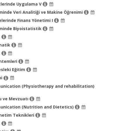
tlerinde Uygulama V
minde Veri Analitiği ve Makine Öğrenimi
elerinde Finans Yönetimi I
minde Biyoistatistik
k
matik
k
ntemleri
sleki Eğitim
mi
nication (Physiotherapy and rehabilitation)
u ve Mevzuatı
nication (Nutrition and Dietetics)
önetim Teknikleri
k