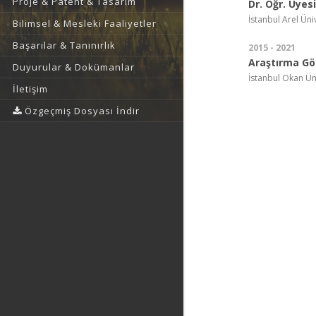
Proje & Patent & Tasarım
Dr. Öğr. Üyesi
İstanbul Arel Üni
Bilimsel & Mesleki Faaliyetler
Başarılar & Tanınırlık
2015 - 2021
Araştırma Gör
Duyurular & Dokümanlar
İstanbul Okan Üni
İletişim
Özgeçmiş Dosyası İndir