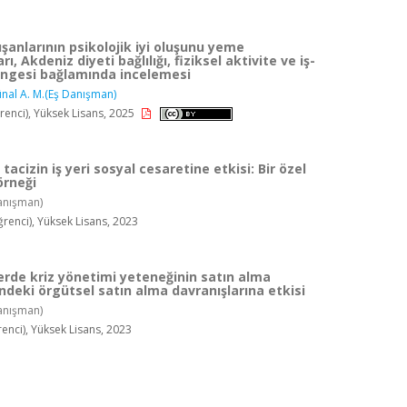
ışanlarının psikolojik iyi oluşunu yeme
rı, Akdeniz diyeti bağlılığı, fiziksel aktivite ve iş-
ngesi bağlamında incelemesi
nal A. M.(Eş Danışman)
enci), Yüksek Lisans, 2025
 tacizin iş yeri sosyal cesaretine etkisi: Bir özel
örneği
anışman)
enci), Yüksek Lisans, 2023
rde kriz yönetimi yeteneğinin satın alma
ndeki örgütsel satın alma davranışlarına etkisi
anışman)
enci), Yüksek Lisans, 2023