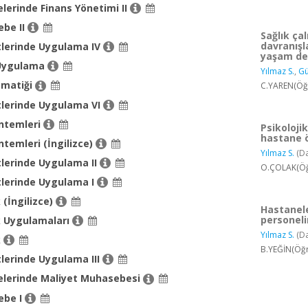
elerinde Finans Yönetimi II
be II
Sağlık çal
davranışla
tlerinde Uygulama IV
yaşam de
Uygulama
Yılmaz S.
,
Gü
ematiği
C.YAREN(Öğr
tlerinde Uygulama VI
ntemleri
Psikolojik
hastane 
temleri (İngilizce)
Yılmaz S.
(D
tlerinde Uygulama II
O.ÇOLAK(Öğr
tlerinde Uygulama I
 (İngilizce)
Hastanele
personeli
ik Uygulamaları
Yılmaz S.
(D
k
B.YEĞİN(Öğr
tlerinde Uygulama III
melerinde Maliyet Muhasebesi
ebe I