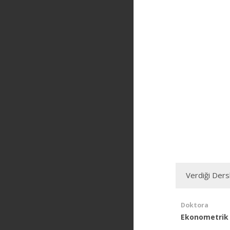
Verdiği Ders
Doktora
Ekonometrik 