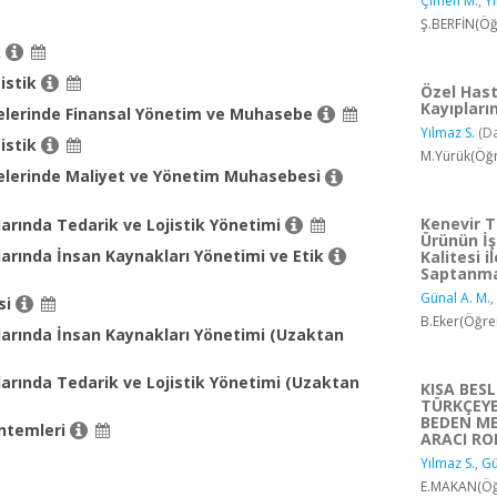
Çimen M.
,
Yı
Ş.BERFİN(Öğ
k
tistik
Özel Hast
Kayıpların
melerinde Finansal Yönetim ve Muhasebe
Yılmaz S.
(D
tistik
M.Yürük(Öğr
melerinde Maliyet ve Yönetim Muhasebesi
Kenevir T
arında Tedarik ve Lojistik Yönetimi
Ürünün İ
larında İnsan Kaynakları Yönetimi ve Etik
Kalitesi 
Saptanma
Günal A. M.
,
si
B.Eker(Öğre
larında İnsan Kaynakları Yönetimi (Uzaktan
arında Tedarik ve Lojistik Yönetimi (Uzaktan
KISA BES
TÜRKÇEYE
BEDEN ME
ntemleri
ARACI RO
Yılmaz S.
,
Gü
E.MAKAN(Öğr