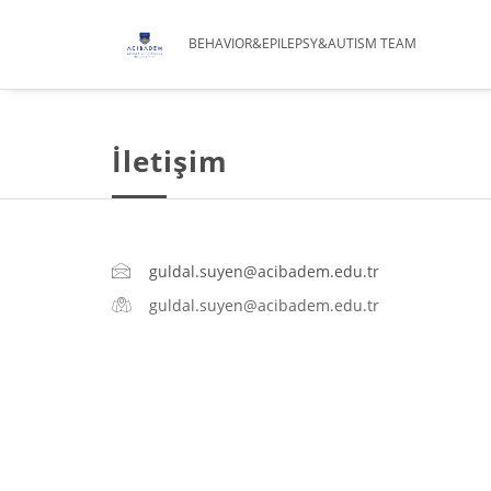
BEHAVIOR&EPILEPSY&AUTISM TEAM
İletişim
guldal.suyen@acibadem.edu.tr
guldal.suyen@acibadem.edu.tr