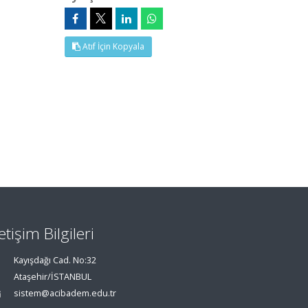
Atıf İçin Kopyala
letişim Bilgileri
Kayışdağı Cad. No:32
Ataşehir/İSTANBUL
sistem@acibadem.edu.tr