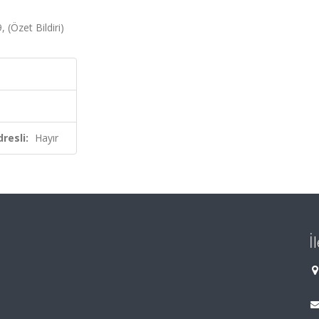
 (Özet Bildiri)
resli:
Hayır
İ