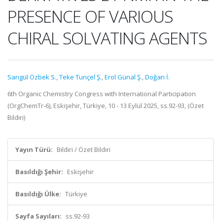
PRESENCE OF VARIOUS
CHIRAL SOLVATING AGENTS
Sarıgül Özbek S.
,
Teke Tunçel Ş.
,
Erol Günal Ş.
,
Doğan İ.
6th Organic Chemistry Congress with International Participation
(OrgChemTr-6), Eskişehir, Türkiye, 10 - 13 Eylül 2025, ss.92-93, (Özet
Bildiri)
Yayın Türü:
Bildiri / Özet Bildiri
Basıldığı Şehir:
Eskişehir
Basıldığı Ülke:
Türkiye
Sayfa Sayıları:
ss.92-93