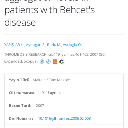
patients with Behcet's
disease
YAPIŞLAR H.
,
Aydogan S.
,
Borlu M.
,
Ascioglu O.
THROMBOSIS RESEARCH, cilt.119, sa.4, ss.461-465, 2007 (SCI-
Expanded, Scopus)
Yayın Türü:
Makale / Tam Makale
Cilt numarası:
119
Sayı:
4
Basım Tarihi:
2007
Doi Numarası:
10.1016/j.thromres.2006.02.008