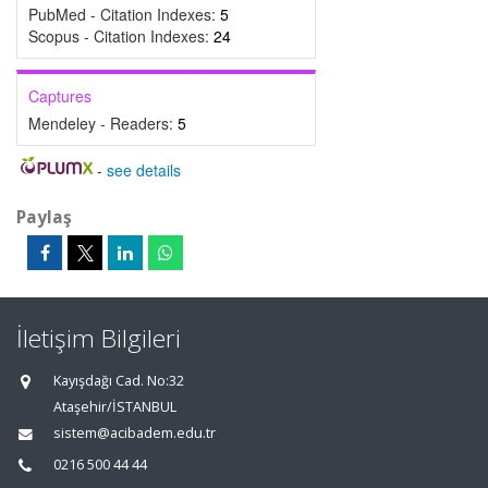
PubMed - Citation Indexes:
5
Scopus - Citation Indexes:
24
Captures
Mendeley - Readers:
5
-
see details
Paylaş
İletişim Bilgileri
Kayışdağı Cad. No:32
Ataşehir/İSTANBUL
sistem@acibadem.edu.tr
0216 500 44 44