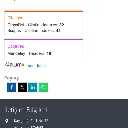
Citations
CrossRef - Citation Indexes:
32
Scopus - Citation Indexes:
44
Captures
Mendeley - Readers:
18
-
see details
Paylaş
İletişim Bilgileri
Kayışdağı Cad. No:32
Ataşehir/İSTANBUL