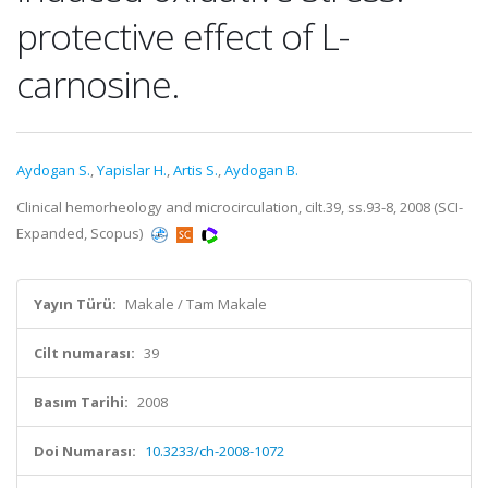
protective effect of L-
carnosine.
Aydogan S.
,
Yapislar H.
,
Artis S.
,
Aydogan B.
Clinical hemorheology and microcirculation, cilt.39, ss.93-8, 2008 (SCI-
Expanded, Scopus)
Yayın Türü:
Makale / Tam Makale
Cilt numarası:
39
Basım Tarihi:
2008
Doi Numarası:
10.3233/ch-2008-1072