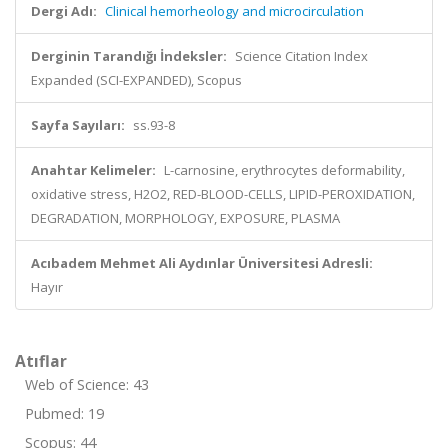
Dergi Adı:
Clinical hemorheology and microcirculation
Derginin Tarandığı İndeksler:
Science Citation Index
Expanded (SCI-EXPANDED), Scopus
Sayfa Sayıları:
ss.93-8
Anahtar Kelimeler:
L-carnosine, erythrocytes deformability,
oxidative stress, H2O2, RED-BLOOD-CELLS, LIPID-PEROXIDATION,
DEGRADATION, MORPHOLOGY, EXPOSURE, PLASMA
Acıbadem Mehmet Ali Aydınlar Üniversitesi Adresli:
Hayır
Atıflar
Web of Science: 43
Pubmed: 19
Scopus: 44