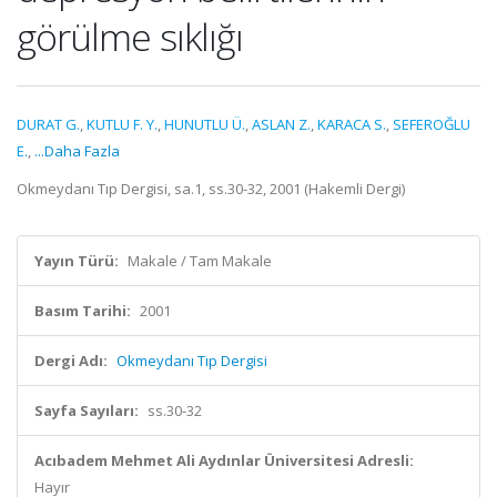
görülme sıklığı
DURAT G.
,
KUTLU F. Y.
,
HUNUTLU Ü.
,
ASLAN Z.
,
KARACA S.
,
SEFEROĞLU
E.
,
...Daha Fazla
Okmeydanı Tıp Dergisi, sa.1, ss.30-32, 2001 (Hakemli Dergi)
Yayın Türü:
Makale / Tam Makale
Basım Tarihi:
2001
Dergi Adı:
Okmeydanı Tıp Dergisi
Sayfa Sayıları:
ss.30-32
Acıbadem Mehmet Ali Aydınlar Üniversitesi Adresli:
Hayır