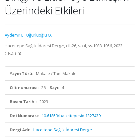
Üzerindeki Etkileri
Aydemir E.
,
Uğurluoğlu Ö.
Hacettepe Sağlık İdaresi Derg.*, cilt.26, sa.4, ss.1033-1056, 2023
(TRDizin)
Yayın Türü:
Makale / Tam Makale
Cilt numarası:
26
Sayı:
4
Basım Tarihi:
2023
Doi Numarası:
10.61859/hacettepesid.1327439
Dergi Adı:
Hacettepe Sağlık İdaresi Derg.*