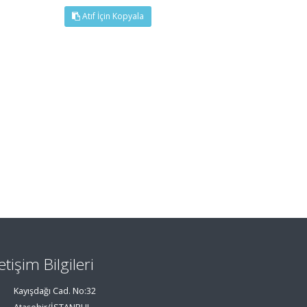
Atıf İçin Kopyala
letişim Bilgileri
Kayışdağı Cad. No:32