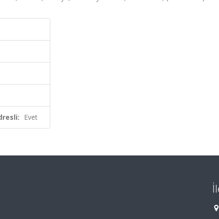
resli:
Evet
İ