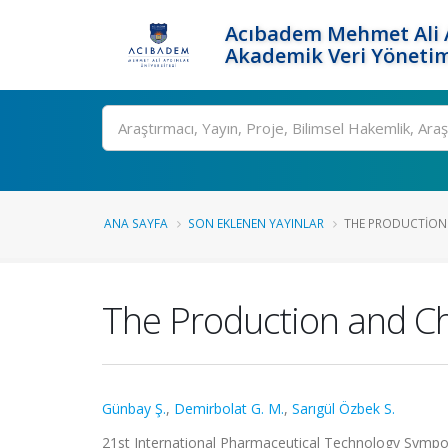
Acıbadem Mehmet Ali A
Akademik Veri Yönetim
Ara
ANA SAYFA
SON EKLENEN YAYINLAR
THE PRODUCTION 
The Production and Cha
Günbay Ş.
,
Demirbolat G. M.
,
Sarıgül Özbek S.
21st International Pharmaceutical Technology Symposiu