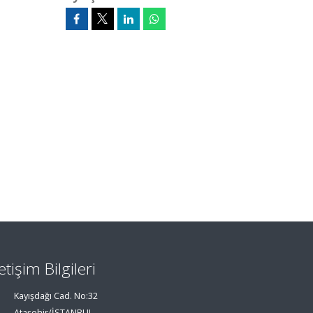
letişim Bilgileri
Kayışdağı Cad. No:32
Ataşehir/İSTANBUL