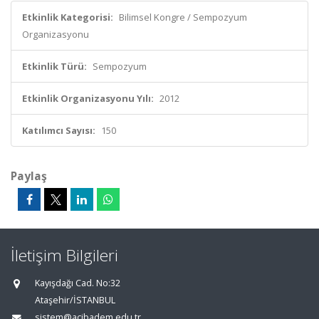
Etkinlik Kategorisi:
Bilimsel Kongre / Sempozyum
Organizasyonu
Etkinlik Türü:
Sempozyum
Etkinlik Organizasyonu Yılı:
2012
Katılımcı Sayısı:
150
Paylaş
İletişim Bilgileri
Kayışdağı Cad. No:32
Ataşehir/İSTANBUL
sistem@acibadem.edu.tr