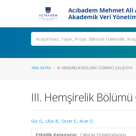
Acıbadem Mehmet Ali A
Akademik Veri Yönetim
Ara
ANA SAYFA
III. HEMŞIRELIK BÖLÜMÜ ÖĞRENCI ÇALIŞTAYI
III. Hemşirelik Bölümü 
Gür G.
,
Ulus B.
,
Sezer E.
,
Acar O.
Etkinlik Kategorisi:
Çalıştay Organizasyonu