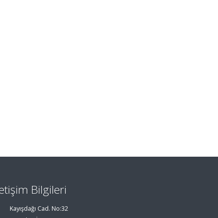
letişim Bilgileri
Kayışdağı Cad. No:32