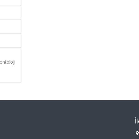
ontoloji
İ