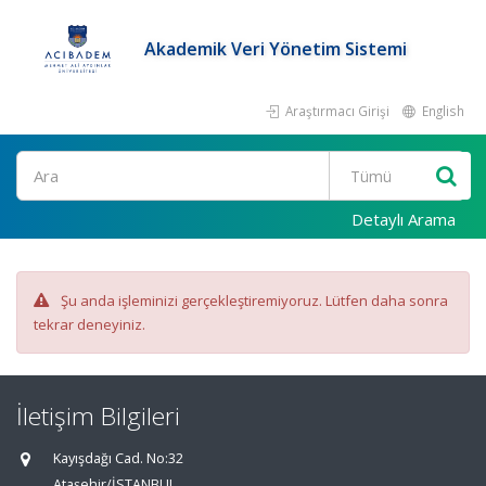
Akademik Veri Yönetim Sistemi
Araştırmacı Girişi
English
Ara
Detaylı Arama
Şu anda işleminizi gerçekleştiremiyoruz. Lütfen daha sonra
tekrar deneyiniz.
İletişim Bilgileri
Kayışdağı Cad. No:32
Ataşehir/İSTANBUL