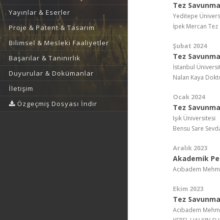
Tez Savunma 
Yayınlar & Eserler
Yeditepe Ünivers
İpek Mercan Tez
Proje & Patent & Tasarım
Bilimsel & Mesleki Faaliyetler
Şubat 2024
Tez Savunma
Başarılar & Tanınırlık
İstanbul Üniversi
Duyurular & Dokümanlar
Nalan Kaya Dokt
İletişim
Ocak 2024
Özgeçmiş Dosyası İndir
Tez Savunma
Işık Üniversitesi
Bensu Sare Sevda 
Aralık 2023
Akademik Per
Acıbadem Mehmet 
Ekim 2023
Tez Savunma
Acıbadem Mehmet 