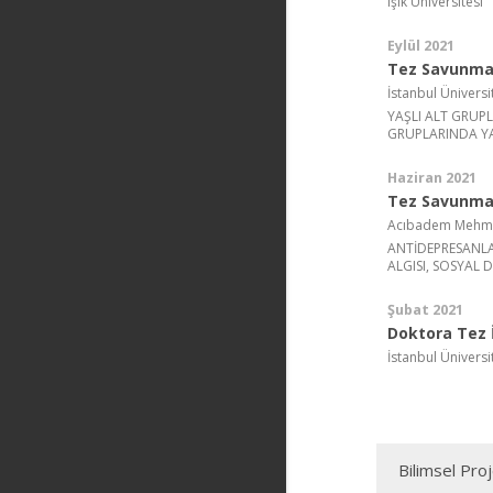
Işık Üniversitesi
Eylül 2021
Tez Savunma
İstanbul Üniversi
YAŞLI ALT GRUPL
GRUPLARINDA YA
Haziran 2021
Tez Savunma 
Acıbadem Mehmet 
ANTİDEPRESANLA
ALGISI, SOSYAL
Şubat 2021
Doktora Tez İ
İstanbul Üniversi
Bilimsel Pro