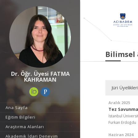
Bilimsel
Dr. Öğr. Üyesi FATMA
KAHRAMAN
Jüri Üyelikler
Aralık 2025
Ana Sayfa
Tez Savunma
İstanbul Üniversi
Eğitim Bilgileri
Furkan Erdoğdu
Araştırma Alanları
Haziran 2024
Akademik İdari Deneyim