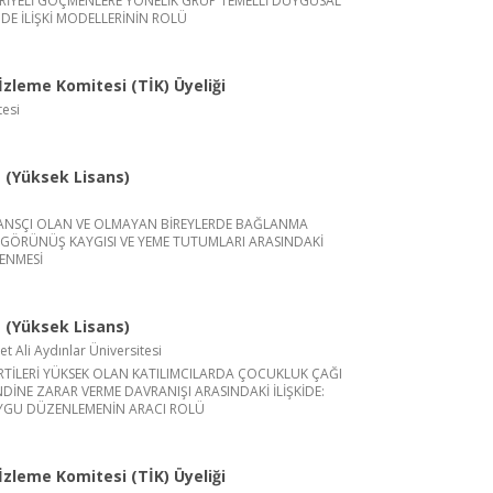
URİYELİ GÖÇMENLERE YÖNELİK GRUP TEMELLİ DUYGUSAL
NDE İLİŞKİ MODELLERİNİN ROLÜ
zleme Komitesi (TİK) Üyeliği
tesi
(Yüksek Lisans)
ANSÇI OLAN VE OLMAYAN BİREYLERDE BAĞLANMA
L GÖRÜNÜŞ KAYGISI VE YEME TUTUMLARI ARASINDAKİ
LENMESİ
(Yüksek Lisans)
Ali Aydınlar Üniversitesi
RTİLERİ YÜKSEK OLAN KATILIMCILARDA ÇOCUKLUK ÇAĞI
NDİNE ZARAR VERME DAVRANIŞI ARASINDAKİ İLİŞKİDE:
UYGU DÜZENLEMENİN ARACI ROLÜ
zleme Komitesi (TİK) Üyeliği