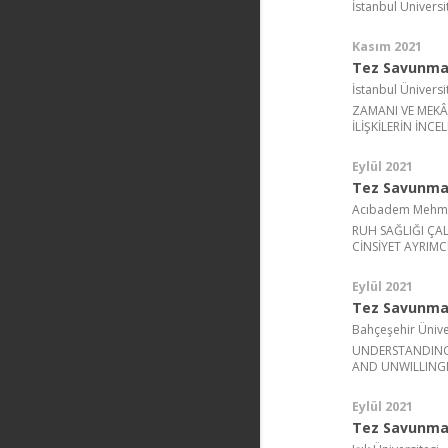
İstanbul Üniversi
Kasım 2021
Tez Savunma
İstanbul Üniversi
ZAMANI VE MEKÂ
İLİŞKİLERİN İNCE
Eylül 2021
Tez Savunma 
Acıbadem Mehmet 
RUH SAĞLIĞI ÇA
CİNSİYET AYRIMC
Eylül 2021
Tez Savunma 
Bahçeşehir Ünive
UNDERSTANDING 
AND UNWILLINGN
Eylül 2021
Tez Savunma 