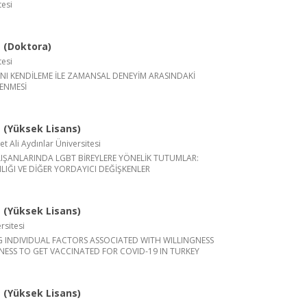
tesi
 (Doktora)
tesi
NI KENDİLEME İLE ZAMANSAL DENEYİM ARASINDAKİ
LENMESİ
(Yüksek Lisans)
Ali Aydınlar Üniversitesi
LIŞANLARINDA LGBT BİREYLERE YÖNELİK TUTUMLAR:
ILIĞI VE DİĞER YORDAYICI DEĞİŞKENLER
(Yüksek Lisans)
rsitesi
INDIVIDUAL FACTORS ASSOCIATED WITH WILLINGNESS
ESS TO GET VACCINATED FOR COVID-19 IN TURKEY
(Yüksek Lisans)