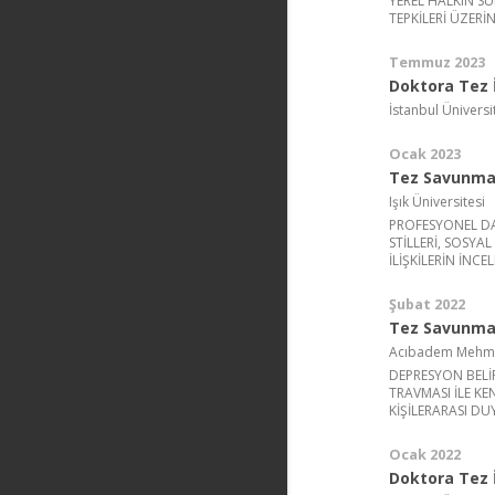
YEREL HALKIN S
TEPKİLERİ ÜZERİ
Temmuz 2023
Doktora Tez İ
İstanbul Üniversi
Ocak 2023
Tez Savunma 
Işık Üniversitesi
PROFESYONEL D
STİLLERİ, SOSYA
İLİŞKİLERİN İNCE
Şubat 2022
Tez Savunma 
Acıbadem Mehmet 
DEPRESYON BELİ
TRAVMASI İLE KE
KİŞİLERARASI D
Ocak 2022
Doktora Tez İ