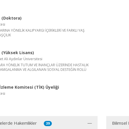
 (Doktora)
tesi
ARINA YÖNELİK KALIPYARGI İÇERİKLERİ VE FARKLI YAŞ
ŞÇILIK
(Yüksek Lisans)
Ali Aydınlar Üniversitesi
RA YÖNELİK TUTUM VE İNANÇLAR ÜZERİNDE HASTALIK
 DAMGALANMA VE ALGILANAN SOSYAL DESTEĞİN ROLÜ
zleme Komitesi (TİK) Üyeliği
tesi
jelerde Hakemlikler
Bilimsel
39