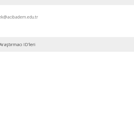
rek@acibadem.edu.tr
Araştırmacı ID'leri