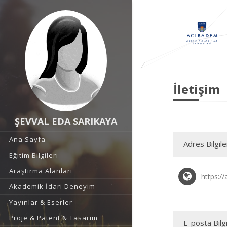
İletişim
ŞEVVAL EDA SARIKAYA
Ana Sayfa
Adres Bilgile
Eğitim Bilgileri
Araştırma Alanları
https:/
Akademik İdari Deneyim
Yayınlar & Eserler
Proje & Patent & Tasarım
E-posta Bilgi