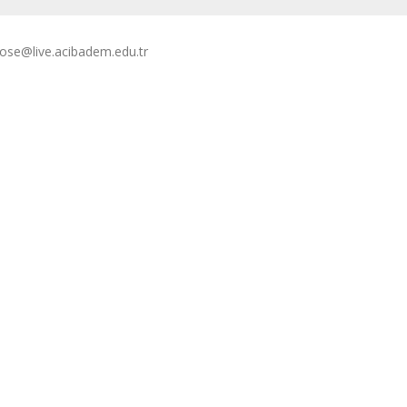
kose@live.acibadem.edu.tr