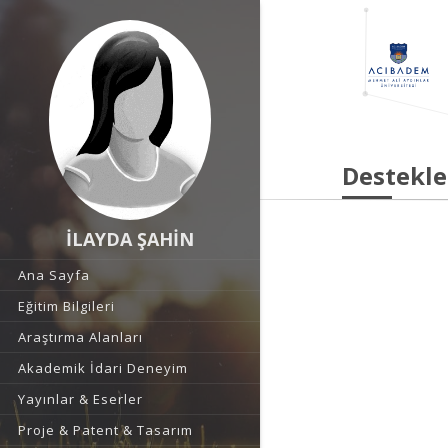
Destekle
İLAYDA ŞAHİN
Ana Sayfa
Eğitim Bilgileri
Araştırma Alanları
Akademik İdari Deneyim
Yayınlar & Eserler
Proje & Patent & Tasarım