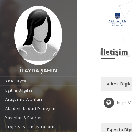
İletişim
İLAYDA ŞAHİN
Ana Sayfa
Adres Bilgile
Eğitim Bilgileri
Araştırma Alanları
https:/
Akademik İdari Deneyim
Yayınlar & Eserler
Proje & Patent & Tasarım
E-posta Bilgi