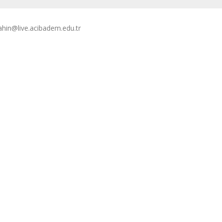
sahin@live.acibadem.edu.tr